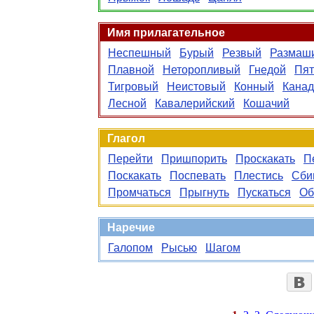
Имя прилагательное
Неспешный
Бурый
Резвый
Размаш
Плавной
Неторопливый
Гнедой
Пят
Тигровый
Неистовый
Конный
Канад
Лесной
Кавалерийский
Кошачий
Глагол
Перейти
Пришпорить
Проскакать
П
Поскакать
Поспевать
Плестись
Сби
Промчаться
Прыгнуть
Пускаться
Об
Наречие
Галопом
Рысью
Шагом