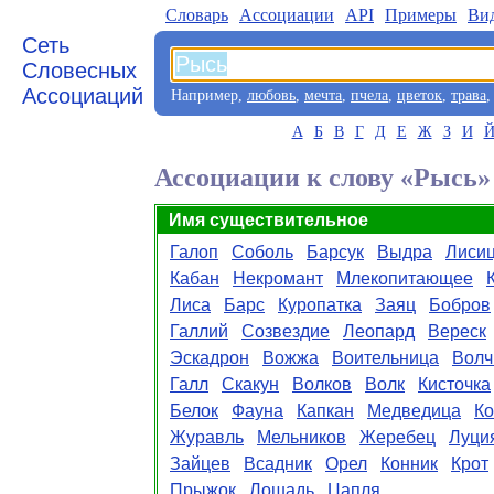
Словарь
Aссоциации
API
Примеры
Ви
Сеть
Словесных
Ассоциаций
Например,
любовь
,
мечта
,
пчела
,
цветок
,
трава
А
Б
В
Г
Д
Е
Ж
З
И
Ассоциации к слову «Рысь»
Имя существительное
Галоп
Соболь
Барсук
Выдра
Лиси
Кабан
Некромант
Млекопитающее
Лиса
Барс
Куропатка
Заяц
Бобров
Галлий
Созвездие
Леопард
Вереск
Эскадрон
Вожжа
Воительница
Волч
Галл
Скакун
Волков
Волк
Кисточка
Белок
Фауна
Капкан
Медведица
К
Журавль
Мельников
Жеребец
Луци
Зайцев
Всадник
Орел
Конник
Крот
Прыжок
Лошадь
Цапля