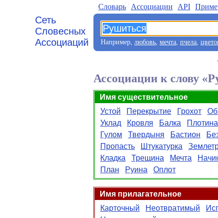
Словарь
Aссоциации
API
Приме
Сеть
Словесных
Ассоциаций
Например,
любовь
,
мечта
,
пчела
,
цвето
Ассоциации к слову «
Имя существительное
Устой
Перекрытие
Грохот
Об
Уклад
Кровля
Балка
Плотина
Гулом
Твердыня
Бастион
Бе
Пропасть
Штукатурка
Землет
Кладка
Трещина
Мечта
Начи
План
Руина
Оплот
Имя прилагательное
Карточный
Неотвратимый
Ис