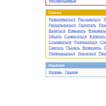
Несокрушимый
Глагол
Разваливаться
Распадаться
Т
Раскалываться
Грохотать
Раз
Валиться
Взмывать
Вздымать
Объять
Содрогаться
Взлетать
Создаваться
Разрушаться
Сп
Сметать
Пылать
Возводить
П
Превращаться
Уноситься
Пер
Наречие
Наземь
Градом