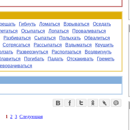
рещать
Гибнуть
Ломаться
Взрываться
Оседать
летаться
Осыпаться
Лопаться
Проваливаться
Разбиваться
Сыпаться
Полыхать
Обвалиться
Сотрясаться
Рассыпаться
Вздыматься
Крушить
олзать
Разверзнуться
Расползаться
Воздвигнуть
лавиться
Погибать
Падать
Отскакивать
Греметь
еворачиваться
1
2
3
Следующая