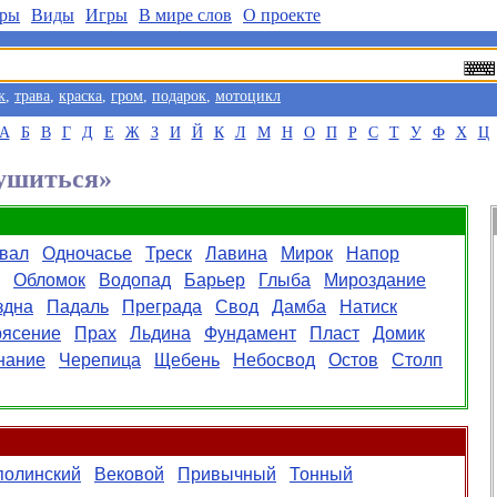
ры
Виды
Игры
В мире слов
О проекте
к
,
трава
,
краска
,
гром
,
подарок
,
мотоцикл
А
Б
В
Г
Д
Е
Ж
З
И
Й
К
Л
М
Н
О
П
Р
С
Т
У
Ф
Х
Ц
Рушиться»
вал
Одночасье
Треск
Лавина
Мирок
Напор
Обломок
Водопад
Барьер
Глыба
Мироздание
здна
Падаль
Преграда
Свод
Дамба
Натиск
рясение
Прах
Льдина
Фундамент
Пласт
Домик
нание
Черепица
Щебень
Небосвод
Остов
Столп
полинский
Вековой
Привычный
Тонный