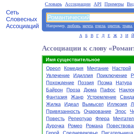
Словарь
Aссоциации
API
Примеры
Ви
Сеть
Словесных
Ассоциаций
Например,
любовь
,
мечта
,
пчела
,
цветок
,
трава
А
Б
В
Г
Д
Е
Ж
З
И
Ассоциации к слову «Рома
Имя существительное
Ореол
Комедия
Мечтание
Настрой
Увлечение
Идиллия
Приключение
Р
Похождение
Поэзия
Поэма
Натура
Байрон
Проза
Дюма
Пафос
Накло
Фантазия
Жанр
Устремление
Свида
Жилка
Идеал
Вымысел
Иллюзия
Л
Привязанность
Очарование
Эпос
Ч
Повесть
Репертуар
Флера
Мечтател
Дурочка
Ромео
Романа
Повествова
Герой
Средневековье
Писательница