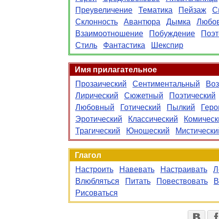
Преувеличение
Тематика
Пейзаж
С
Склонность
Авантюра
Дымка
Любо
Взаимоотношение
Побуждение
Поэт
Стиль
Фантастика
Шекспир
Имя прилагательное
Прозаический
Сентиментальный
Во
Лирический
Сюжетный
Поэтический
Любовный
Готический
Пылкий
Геро
Эротический
Классический
Комическ
Трагический
Юношеский
Мистически
Глагол
Настроить
Навевать
Настраивать
Л
Влюбляться
Питать
Повествовать
В
Рисоваться