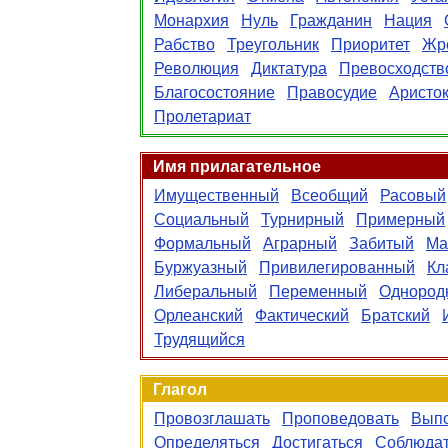
Монархия
Нуль
Гражданин
Нация
Рабство
Треугольник
Приоритет
Жр
Революция
Диктатура
Превосходств
Благосостояние
Правосудие
Аристо
Пролетариат
Имя прилагательное
Имущественный
Всеобщий
Расовый
Социальный
Турнирный
Примерный
Формальный
Аграрный
Забитый
Ма
Буржуазный
Привилегированный
Кл
Либеральный
Переменный
Однород
Орлеанский
Фактический
Братский
Трудящийся
Глагол
Провозглашать
Проповедовать
Выпо
Определяться
Достигаться
Соблюдат