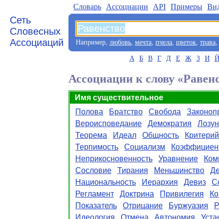
Словарь
Aссоциации
API
Примеры
Ви
Сеть
Словесных
Ассоциаций
Например,
любовь
,
мечта
,
пчела
,
цветок
,
трава
А
Б
В
Г
Д
Е
Ж
З
И
Ассоциации к слову «Равен
Имя существительное
Полова
Братство
Свобода
Законоп
Вероисповедание
Демократия
Лозун
Теорема
Идеал
Общность
Критерий
Терпимость
Социализм
Коэффициен
Неприкосновенность
Уравнение
Ком
Сословие
Тирания
Меньшинство
Де
Национальность
Иерархия
Девиз
С
Регламент
Доктрина
Привилегия
Ко
Показатель
Отрицание
Буржуазия
Р
Идеология
Отмена
Автономия
Уста