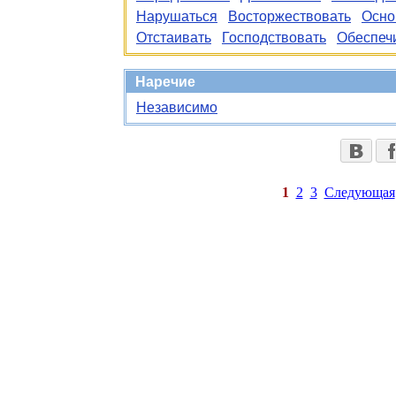
Нарушаться
Восторжествовать
Осно
Отстаивать
Господствовать
Обеспеч
Наречие
Независимо
1
2
3
Следующая