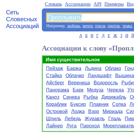
Словарь
Aссоциации
API
Примеры
Ви
Сеть
Словесных
Ассоциаций
Например,
любовь
,
мечта
,
пчела
,
цветок
,
трава
А
Б
В
Г
Д
Е
Ж
З
И
Ассоциации к слову «Проп
Имя существительное
Пейзаж
Баржа
Льдина
Облако
Гон
Стайка
Облачко
Ландшафт
Вышина
Айсберг
Вереница
Водоросль
Рыби
Панорама
Барк
Медуза
Череда
Ут
Каноэ
Синева
Рыбка
Дирижабль
О
Кораблик
Буксир
Плавник
Сопка
Л
Островой
Лодка
Взор
Мириада
Си
Шпиль
Лебедь
Журавль
Гладь
Пик
Лайнер
Луга
Пароход
Мореплавате