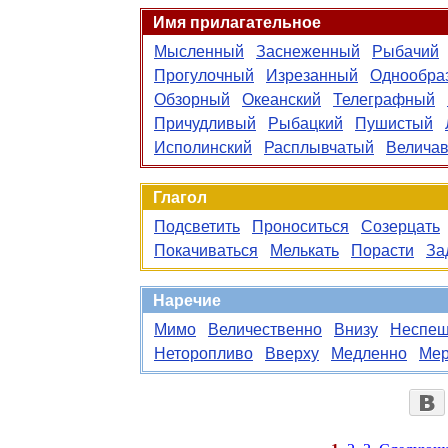
Имя прилагательное
Мысленный
Заснеженный
Рыбачий
Прогулочный
Изрезанный
Однообра
Обзорный
Океанский
Телеграфный
Причудливый
Рыбацкий
Пушистый
Исполинский
Расплывчатый
Велича
Глагол
Подсветить
Проноситься
Созерцать
Покачиваться
Мелькать
Порасти
За
Наречие
Мимо
Величественно
Внизу
Неспе
Неторопливо
Вверху
Медленно
Ме