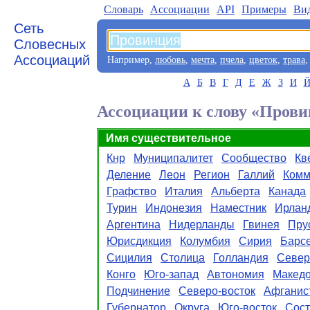
Словарь
Aссоциации
API
Примеры
Ви
Сеть
Словесных
Ассоциаций
Например,
любовь
,
мечта
,
пчела
,
цветок
,
трава
А
Б
В
Г
Д
Е
Ж
З
И
Ассоциации к слову «Пров
Имя существительное
Кнр
Муниципалитет
Сообщество
Кв
Деление
Леон
Регион
Галлий
Комм
Графство
Италия
Альберта
Канада
Турин
Индонезия
Наместник
Ирлан
Аргентина
Нидерланды
Гвинея
Пру
Юрисдикция
Колумбия
Сирия
Барс
Сицилия
Столица
Голландия
Север
Конго
Юго-запад
Автономия
Макед
Подчинение
Северо-восток
Афганис
Губернатор
Округа
Юго-восток
Сост