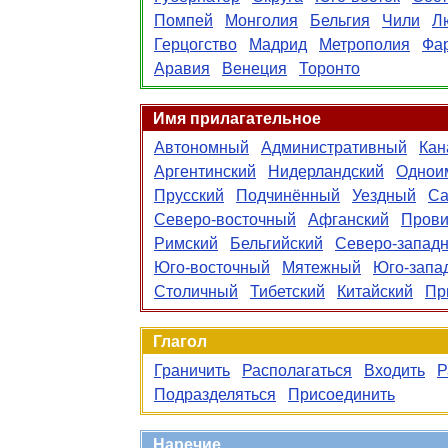
Помпей
Монголия
Бельгия
Чили
Л
Герцогство
Мадрид
Метрополия
Фа
Аравия
Венеция
Торонто
Имя прилагательное
Автономный
Административный
Кан
Аргентинский
Нидерландский
Однои
Прусский
Подчинённый
Уездный
Са
Северо-восточный
Афганский
Прови
Римский
Бельгийский
Северо-запад
Юго-восточный
Мятежный
Юго-запа
Столичный
Тибетский
Китайский
Пр
Глагол
Граничить
Располагаться
Входить
Р
Подразделяться
Присоединить
Наречие