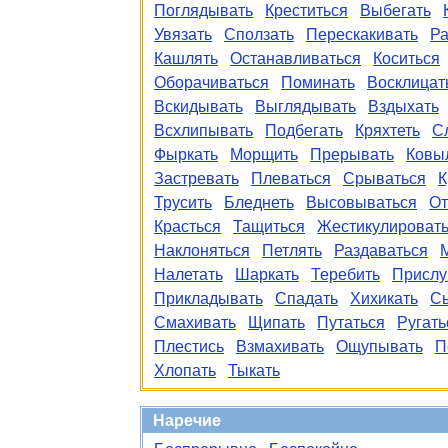
Поглядывать
Креститься
Выбегать
Увязать
Сползать
Перескакивать
Ра
Кашлять
Останавливаться
Коситься
Оборачиваться
Поминать
Восклицат
Вскидывать
Выглядывать
Вздыхать
Всхлипывать
Подбегать
Кряхтеть
С
Фыркать
Морщить
Прерывать
Ковы
Застревать
Плеваться
Срываться
К
Трусить
Бледнеть
Высовываться
От
Красться
Тащиться
Жестикулироват
Наклоняться
Петлять
Раздаваться
Налетать
Шаркать
Теребить
Прислу
Прикладывать
Спадать
Хихикать
С
Смахивать
Щипать
Путаться
Ругать
Плестись
Взмахивать
Ощупывать
П
Хлопать
Тыкать
Наречие