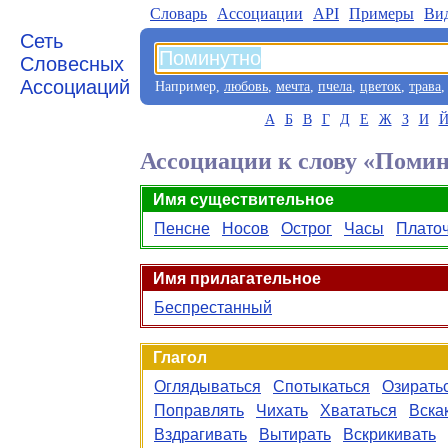
Словарь
Aссоциации
API
Примеры
Ви
Сеть
Словесных
Ассоциаций
Например,
любовь
,
мечта
,
пчела
,
цветок
,
трава
А
Б
В
Г
Д
Е
Ж
З
И
Ассоциации к слову «Поми
Имя существительное
Пенсне
Носов
Острог
Часы
Плато
Имя прилагательное
Беспрестанный
Глагол
Оглядываться
Спотыкаться
Озирать
Поправлять
Чихать
Хвататься
Вска
Вздрагивать
Вытирать
Вскрикивать