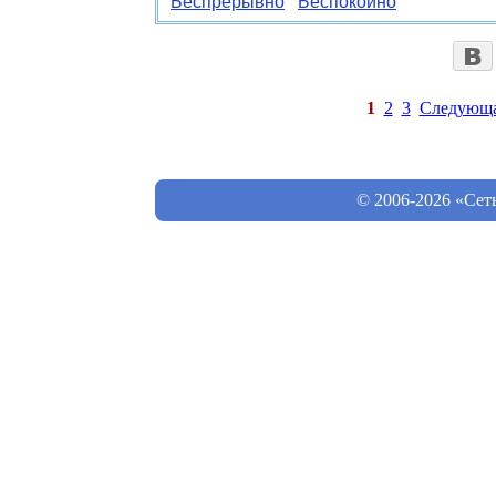
Беспрерывно
Беспокойно
1
2
3
Следующ
© 2006-2026 «Сет