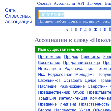
Словарь
Aссоциации
API
Примеры
Ви
Сеть
Словесных
Ассоциаций
Например,
любовь
,
мечта
,
пчела
,
цветок
,
трава
А
Б
В
Г
Д
Е
Ж
З
И
Ассоциации к слову «Покол
Имя существительное
Протяжение
Предок
Приставка
Кон
Воспитание
Представительница
Про
Интеллигент
Родоначальник
Потомс
Икс
Родословная
Молодёжь
Попул
Школьников
Эстафета
Целое
Правн
Наследие
Размножение
Сверстник
Предшественник
Отбор
Представите
Традиция
Интеллигенция
Коммунизм
Предание
Индивид
Нравственность
Второе
Наследство
Уклад
Обновле