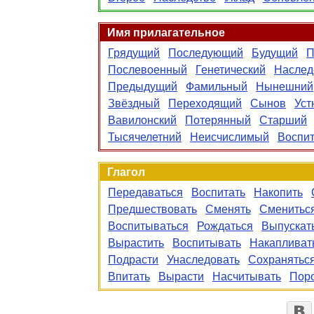
Имя прилагательное
Грядущий
Последующий
Будущий
П
Послевоенный
Генетический
Наслед
Предыдущий
Фамильный
Нынешний
Звёздный
Переходящий
Сынов
Уст
Вавилонский
Потерянный
Старший
Тысячелетний
Неисчислимый
Воспи
Глагол
Передаваться
Воспитать
Накопить
Предшествовать
Сменять
Сменитьс
Воспитываться
Рождаться
Выпускат
Вырастить
Воспитывать
Накапливат
Подрасти
Унаследовать
Сохранятьс
Впитать
Вырасти
Насчитывать
Пор