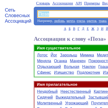
Словарь
Aссоциации
API
Примеры
Ви
Сеть
Словесных
Ассоциаций
Например,
любовь
,
мечта
,
пчела
,
цветок
,
трава
А
Б
В
Г
Д
Е
Ж
З
И
Ассоциации к слову «Поза»
Имя существительное
Лотос
Йог
Зародыш
Мимика
Меди
Меняла
Осанка
Манекен
Покорност
Отдыхающий
Вольная
Наклон
Грац
Сфинкс
Изящество
Подлокотник
Из
Имя прилагательное
Неудобный
Неестественный
Картин
Сидячий
Выжидательный
Застывши
Молитвенный
Угрожающий
Почтите