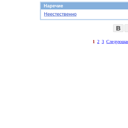
Наречие
Неестественно
1
2
3
Следующа