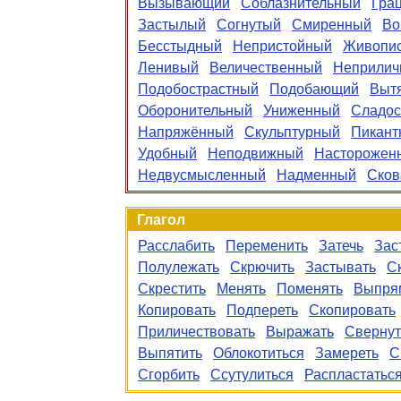
Вызывающий
Соблазнительный
Гра
Застылый
Согнутый
Смиренный
Во
Бесстыдный
Непристойный
Живопи
Ленивый
Величественный
Неприлич
Подобострастный
Подобающий
Выт
Оборонительный
Униженный
Сладос
Напряжённый
Скульптурный
Пикант
Удобный
Неподвижный
Насторожен
Недвусмысленный
Надменный
Сков
Глагол
Расслабить
Переменить
Затечь
Зас
Полулежать
Скрючить
Застывать
С
Скрестить
Менять
Поменять
Выпря
Копировать
Подпереть
Скопировать
Приличествовать
Выражать
Свернут
Выпятить
Облокотиться
Замереть
С
Сгорбить
Ссутулиться
Распластатьс