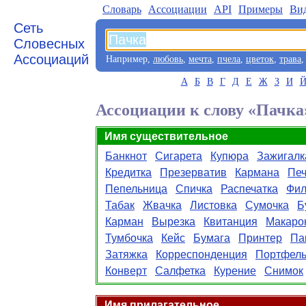
Словарь
Aссоциации
API
Примеры
Ви
Сеть
Словесных
Ассоциаций
Например,
любовь
,
мечта
,
пчела
,
цветок
,
трава
А
Б
В
Г
Д
Е
Ж
З
И
Ассоциации к слову «Пачка
Имя существительное
Банкнот
Сигарета
Купюра
Зажигалк
Кредитка
Презерватив
Кармана
Печ
Пепельница
Спичка
Распечатка
Фил
Табак
Жвачка
Листовка
Сумочка
Б
Карман
Вырезка
Квитанция
Макаро
Тумбочка
Кейс
Бумага
Принтер
Па
Затяжка
Корреспонденция
Портфел
Конверт
Салфетка
Курение
Снимок
Имя прилагательное