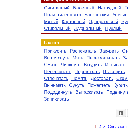
Сигаретный
Балетный
Нагрудный
Т
Полиэтиленовый
Банковский
Увесис
Мятый
Картонный
Одноразовый
Бу
Стиральный
Журнальный
Пухлый
Глагол
Прикурить
Распечатать
Закурить
От
Вытряхнуть
Мять
Пересчитывать
За
Смять
Чиркнуть
Выудить
Исписать
Пересчитать
Перевязать
Вытащить
Отпечатать
Помять
Доставать
Ском
Вынимать
Сунуть
Пожелтеть
Курить
Пододвинуть
Вытаскивать
Подвинут
Запихивать
1
2
3
Следующа