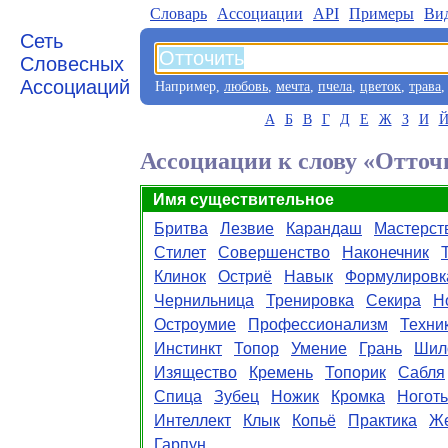
Словарь
Aссоциации
API
Примеры
Ви
Сеть
Словесных
Ассоциаций
Например,
любовь
,
мечта
,
пчела
,
цветок
,
трава
А
Б
В
Г
Д
Е
Ж
З
И
Ассоциации к слову «Отточ
Имя существительное
Бритва
Лезвие
Карандаш
Мастерст
Стилет
Совершенство
Наконечник
Клинок
Остриё
Навык
Формулировк
Чернильница
Тренировка
Секира
Н
Остроумие
Профессионализм
Техни
Инстинкт
Топор
Умение
Грань
Шил
Изящество
Кремень
Топорик
Сабля
Спица
Зубец
Ножик
Кромка
Ноготь
Интеллект
Клык
Копьё
Практика
Же
Гарпун