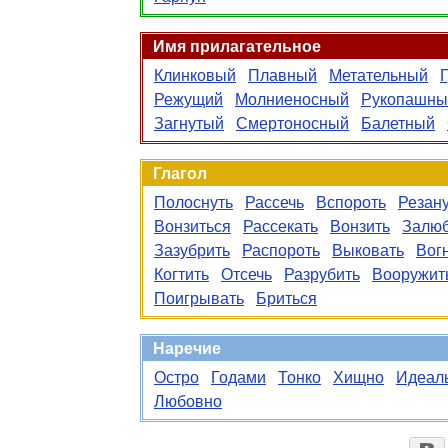
Имя прилагательное
Клинковый
Плавный
Метательный
Режущий
Молниеносный
Рукопашны
Загнутый
Смертоносный
Балетный
Глагол
Полоснуть
Рассечь
Вспороть
Резан
Вонзиться
Рассекать
Вонзить
Залюб
Зазубрить
Распороть
Выковать
Вог
Когтить
Отсечь
Разрубить
Вооружит
Поигрывать
Бриться
Наречие
Остро
Годами
Тонко
Хищно
Идеал
Любовно