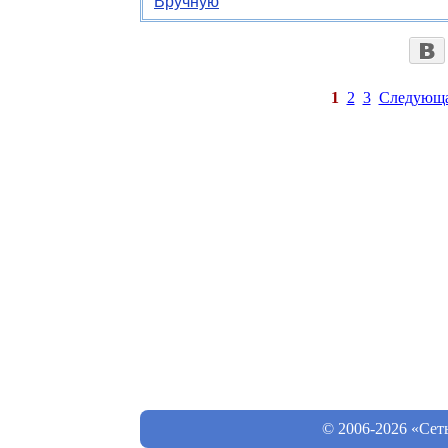
Вручную
1
2
3
Следующ
© 2006-2026 «Сет