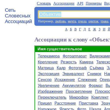
Словарь
Aссоциации
API
Примеры
Ви
Сеть
Словесных
Ассоциаций
Например,
любовь
,
мечта
,
пчела
,
цветок
,
трава
А
Б
В
Г
Д
Е
Ж
З
И
Ассоциации к слову «Объек
Имя существительное
Телекамера
Фотоаппарат
Видеокаме
Крепление
Резкость
Камера
Телеск
Матрица
Кадр
Фотограф
Съёмка
З
Экспозиция
Эквивалент
Снимок
На
Сенсор
Искажение
Слежение
Опер
Увеличение
Аккумулятор
Формат
В
Изображение
Просветление
Плоскос
Переключатель
Микрофон
Комплект
Прицел
Расстояние
Приставка
Зрач
Наружное
Яркость
Фото
Шкала
Ап