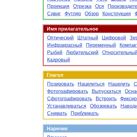
Проекция
Отрезка
Ося
Производит
Сдвиг
Футляр
Обзор
Конструкция
Имя прилагательное
Оптический
Штатный
Цифровой
Зе
Инфракрасный
Переменный
Компак
Рыбий
Любительский
Относительны
Кадровый
Глагол
Позировать
Нацелиться
Нацелить
С
Фотографировать
Выпускаться
Осна
Сфотографировать
Встроить
Фиксир
Устанавливаться
Обозревать
Наводи
Снимать
Приближать
Наречие