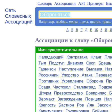
Словарь
Aссоциации
API
Примеры
Ви
Сеть
Словесных
Ассоциаций
Например,
любовь
,
мечта
,
пчела
,
цветок
,
трава
А
Б
В
Г
Д
Е
Ж
З
И
Ассоциации к слову «Оборо
Имя существительное
Нападающий
Контратака
Фланг
Пла
Тыл
Подступ
Дивизия
Окоп
Брешь
Гарнизон
Наступление
Вылазка
Нат
Россиянин
Упорство
Атака
Перевес
Противник
Укрепление
Оборона
Пр
Осада
Частокол
Сталинград
Подкр
Штурм
Превосходство
Боеприпас
Б
Вермахт
Заграждение
Позиция
Нап
Крепость
Бастион
Ров
Лян
Заслон
Капитуляция
Группировка
Бойница