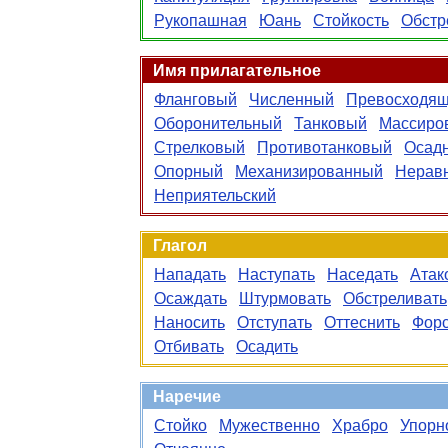
Рукопашная
Юань
Стойкость
Обстр
Имя прилагательное
Фланговый
Численный
Превосходя
Оборонительный
Танковый
Массиро
Стрелковый
Противотанковый
Осад
Опорный
Механизированный
Нерав
Неприятельский
Глагол
Нападать
Наступать
Наседать
Атак
Осаждать
Штурмовать
Обстреливать
Наносить
Отступать
Оттеснить
Форс
Отбивать
Осадить
Наречие
Стойко
Мужественно
Храбро
Упорн