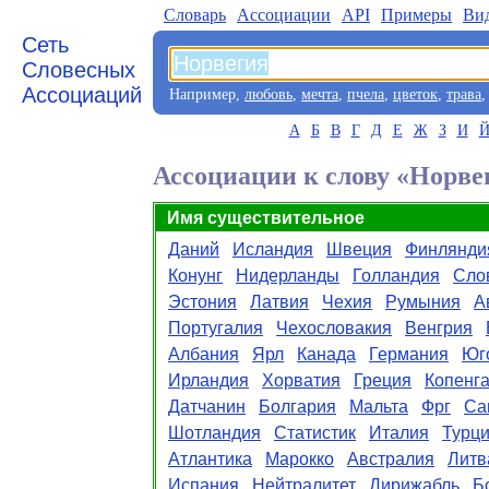
Словарь
Aссоциации
API
Примеры
Ви
Сеть
Словесных
Ассоциаций
Например,
любовь
,
мечта
,
пчела
,
цветок
,
трава
А
Б
В
Г
Д
Е
Ж
З
И
Ассоциации к слову «Норве
Имя существительное
Даний
Исландия
Швеция
Финлянди
Конунг
Нидерланды
Голландия
Сло
Эстония
Латвия
Чехия
Румыния
А
Португалия
Чехословакия
Венгрия
Албания
Ярл
Канада
Германия
Юг
Ирландия
Хорватия
Греция
Копенга
Датчанин
Болгария
Мальта
Фрг
Са
Шотландия
Статистик
Италия
Турц
Атлантика
Марокко
Австралия
Литв
Испания
Нейтралитет
Дирижабль
Б