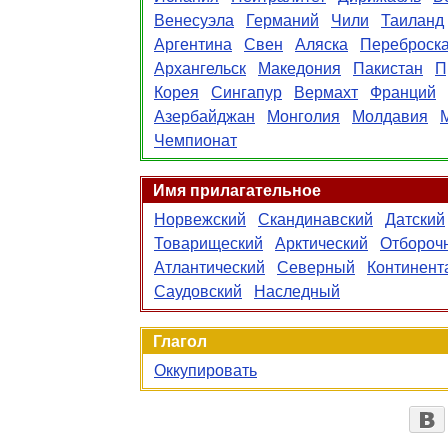
Венесуэла
Германий
Чили
Таиланд
Аргентина
Свен
Аляска
Переброск
Архангельск
Македония
Пакистан
П
Корея
Сингапур
Вермахт
Франций
Азербайджан
Монголия
Молдавия
Чемпионат
Имя прилагательное
Норвежский
Скандинавский
Датский
Товарищеский
Арктический
Отбороч
Атлантический
Северный
Континент
Саудовский
Наследный
Глагол
Оккупировать