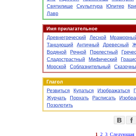
Святилище
Скульптура
Юпитер
Кри
Лавр
Имя прилагательное
Древнегреческий
Лесной
Мраморны
Танцующий
Античный
Древесный
Ж
Водяной
Речной
Прелестный
Грече
Сладострастный
Мифический
Граци
Морской
Соблазнительный
Сказочн
Глагол
Резвиться
Купаться
Изображаться
Журчать
Порхать
Расписать
Изобра
Позолотить
1
2
3
Следующая