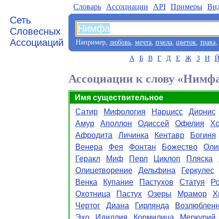
Словарь
Aссоциации
API
Примеры
Ви
Сеть
Словесных
Ассоциаций
Например,
любовь
,
мечта
,
пчела
,
цветок
,
трава
А
Б
В
Г
Д
Е
Ж
З
И
Ассоциации к слову «Нимф
Имя существительное
Сатир
Мифология
Нарцисс
Дионис
Амур
Аполлон
Одиссей
Офелия
Х
Афродита
Личинка
Кентавр
Богиня
Венера
Фея
Фонтан
Божество
Оли
Геракл
Миф
Перл
Циклоп
Пляска
Олицетворение
Дельфина
Геркулес
Венка
Купание
Пастухов
Статуя
Р
Охотница
Пастух
Озеры
Мрамор
Х
Чертог
Диана
Гирлянда
Возлюблен
Эхо
Идиллия
Кормилица
Меркурий