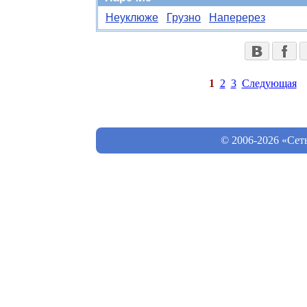
Неуклюже
Грузно
Наперерез
1
2
3
Следующая
© 2006-2026 «Сет