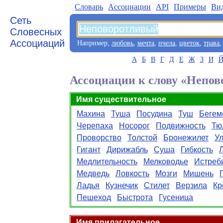
Словарь
Aссоциации
API
Примеры
Ви
Сеть
Словесных
Ассоциаций
Например,
любовь
,
мечта
,
пчела
,
цветок
,
трава
А
Б
В
Г
Д
Е
Ж
З
И
Ассоциации к слову «Непо
Имя существительное
Махина
Туша
Посудина
Туш
Бегем
Черепаха
Носорог
Подвижность
Тю
Проворство
Толстой
Бронежилет
Ул
Гигант
Дирижабль
Суша
Гибкость
Медлительность
Мелководье
Истреб
Медведь
Ловкость
Мозги
Мишень
Ладья
Кузнечик
Стилет
Верзила
Кр
Пешеход
Быстрота
Гусеница
Имя прилагательное