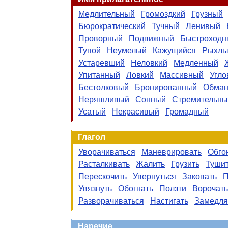
Медлительный
Громоздкий
Грузный
Бюрократический
Тучный
Ленивый
Проворный
Подвижный
Быстроходн
Тупой
Неумелый
Кажущийся
Рыхлы
Устаревший
Неловкий
Медленный
Упитанный
Ловкий
Массивный
Угло
Бестолковый
Бронированный
Обман
Неряшливый
Сонный
Стремительны
Усатый
Некрасивый
Громадный
Глагол
Уворачиваться
Маневрировать
Обго
Расталкивать
Жалить
Грузить
Туши
Перескочить
Увернуться
Заковать
П
Увязнуть
Обогнать
Ползти
Ворочать
Разворачиваться
Настигать
Замедля
Наречие