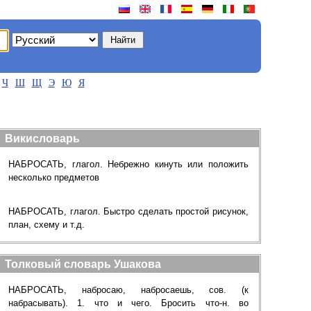
Ч
Ш
Щ
Э
Ю
Я
Викисловарь
НАБРОСАТЬ, глагол. Небрежно кинуть или положить
несколько предметов
НАБРОСАТЬ, глагол. Быстро сделать простой рисунок,
план, схему и т.д.
Толковый словарь Ушакова
НАБРОСАТЬ, набросаю, набросаешь, сов. (к
набрасывать). 1. что и чего. Бросить что-н. во