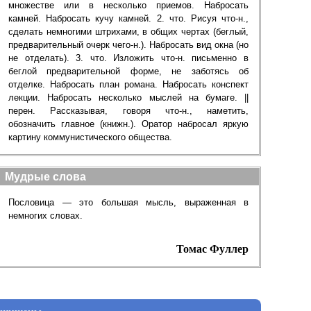
множестве или в несколько приемов. Набросать
камней. Набросать кучу камней. 2. что. Рисуя что-н.,
сделать немногими штрихами, в общих чертах (беглый,
предварительный очерк чего-н.). Набросать вид окна (но
не отделать). 3. что. Изложить что-н. письменно в
беглой предварительной форме, не заботясь об
отделке. Набросать план романа. Набросать конспект
лекции. Набросать несколько мыслей на бумаге. ||
перен. Рассказывая, говоря что-н., наметить,
обозначить главное (книжн.). Оратор набросал яркую
картину коммунистического общества.
Мудрые слова
Пословица — это большая мысль, выраженная в
немногих словах.
Томас Фуллер