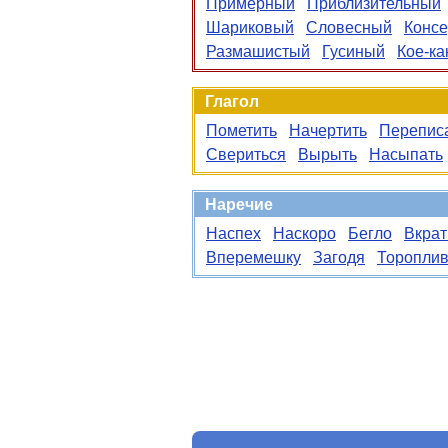
Примерный
Приблизительный
Шариковый
Словесный
Конс
Размашистый
Гусиный
Кое-ка
Глагол
Пометить
Начертить
Перепис
Свериться
Вырыть
Насыпать
Наречие
Наспех
Наскоро
Бегло
Вкрат
Вперемешку
Загодя
Торопли