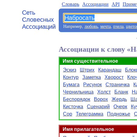
Словарь
Aссоциации
API
Приме
Сеть
Словесных
Ассоциаций
Например,
любовь
,
мечта
,
пчела
,
цвето
Ассоциации к слову «Н
Имя существительное
Эскиз
Штрих
Карандаш
Блок
Контур
Заметка
Хворост
Кло
Бумага
Рисунок
Страничка
К
Чернильница
Холст
Бланк
Н
Беспорядок
Ворох
Жердь
Ш
Кисточка
Сценарий
Очерк
Ку
Сор
Телеграмма
Подножье
С
Имя прилагательное