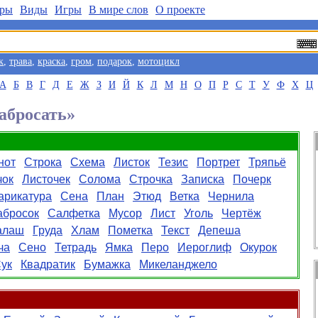
ры
Виды
Игры
В мире слов
О проекте
к
,
трава
,
краска
,
гром
,
подарок
,
мотоцикл
А
Б
В
Г
Д
Е
Ж
З
И
Й
К
Л
М
Н
О
П
Р
С
Т
У
Ф
Х
Ц
абросать»
нот
Строка
Схема
Листок
Тезис
Портрет
Тряпьё
чок
Листочек
Солома
Строчка
Записка
Почерк
арикатура
Сена
План
Этюд
Ветка
Чернила
абросок
Салфетка
Мусор
Лист
Уголь
Чертёж
алаш
Груда
Хлам
Пометка
Текст
Депеша
ча
Сено
Тетрадь
Ямка
Перо
Иероглиф
Окурок
ук
Квадратик
Бумажка
Микеланджело