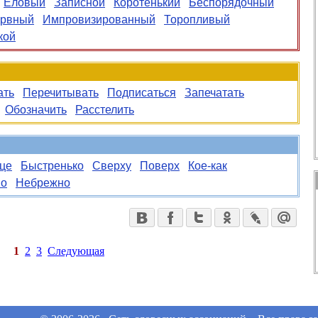
Еловый
Записной
Коротенький
Беспорядочный
ервный
Импровизированный
Торопливый
кой
ать
Перечитывать
Подписаться
Запечатать
Обозначить
Расстелить
це
Быстренько
Сверху
Поверх
Кое-как
во
Небрежно
1
2
3
Следующая