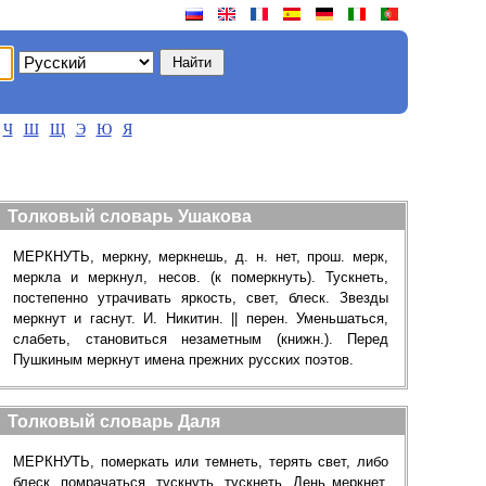
Ч
Ш
Щ
Э
Ю
Я
Толковый словарь Ушакова
МЕРКНУТЬ, меркну, меркнешь, д. н. нет, прош. мерк,
меркла и меркнул, несов. (к померкнуть). Тускнеть,
постепенно утрачивать яркость, свет, блеск. Звезды
меркнут и гаснут. И. Никитин. || перен. Уменьшаться,
слабеть, становиться незаметным (книжн.). Перед
Пушкиным меркнут имена прежних русских поэтов.
Толковый словарь Даля
МЕРКНУТЬ, померкать или темнеть, терять свет, либо
блеск, помрачаться, тускнуть, тускнеть. День меркнет.