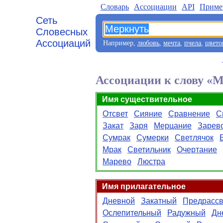
Словарь
Aссоциации
API
Приме
Сеть
Словесных
Ассоциаций
Например,
любовь
,
мечта
,
пчела
,
цвето
Ассоциации к слову «
Имя существительное
Отсвет
Сияние
Сравнение
С
Закат
Заря
Мерцание
Зарев
Сумрак
Сумерки
Светлячок
Мрак
Светильник
Очертание
Марево
Люстра
Имя прилагательное
Дневной
Закатный
Предрасс
Ослепительный
Радужный
Дн