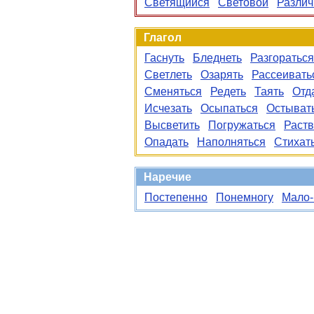
Светящийся
Световой
Разли
Глагол
Гаснуть
Бледнеть
Разгораться
Светлеть
Озарять
Рассеивать
Сменяться
Редеть
Таять
Отд
Исчезать
Осыпаться
Остыват
Высветить
Погружаться
Раств
Опадать
Наполняться
Стихат
Наречие
Постепенно
Понемногу
Мало-