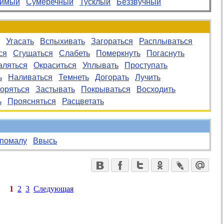
чимый
Сумеречный
Тусклый
Беззвучный
Угасать
Вспыхивать
Загораться
Расплываться
ся
Сгущаться
Слабеть
Померкнуть
Погаснуть
аляться
Окраситься
Уплывать
Проступать
ь
Наливаться
Темнеть
Догорать
Лучить
оряться
Застывать
Покрываться
Восходить
ь
Проясняться
Расцветать
помалу
Ввысь
1
2
3
Следующая