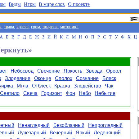
ры
Виды
Игры
В мире слов
О проекте
к
,
трава
,
краска
,
гром
,
подарок
,
мотоцикл
А
Б
В
Г
Д
Е
Ж
З
И
Й
К
Л
М
Н
О
П
Р
С
Т
У
Ф
Х
Ц
Меркнуть»
вет
Небосвод
Свечение
Яркость
Звезда
Ореол
о
Злодеяние
Оконце
Сполох
Сознание
Блеск
Биржа
Мгла
Отблеск
Краска
Злодейство
Чак
Светило
Свеча
Горизонт
Фон
Небо
Небытие
ветный
Ненаглядный
Безоблачный
Непроглядный
евный
Лучезарный
Вечерний
Яркий
Леденящий