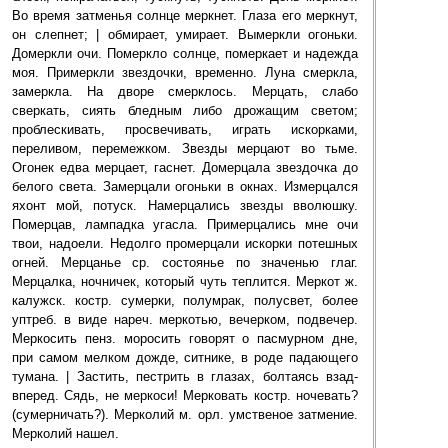
Во время затменья солнце меркнет. Глаза его меркнут,
он слепнет; | обмирает, умирает. Вымеркли огоньки.
Домеркли очи. Померкло солнце, померкает и надежда
моя. Примеркли звездочки, временно. Луна смеркла,
замеркла. На дворе смерклось. Мерцать, слабо
сверкать, сиять бледным либо дрожащим светом;
проблескивать, просвечивать, играть искорками,
переливом, перемежком. Звезды мерцают во тьме.
Огонек едва мерцает, гаснет. Домерцала звездочка до
белого света. Замерцали огоньки в окнах. Измерцался
яхонт мой, потуск. Намерцались звезды вволюшку.
Померцав, лампадка угасла. Примерцались мне очи
твои, надоели. Недолго промерцали искорки потешных
огней. Мерцанье ср. состоянье по значенью глаг.
Мерцалка, ночничек, который чуть теплится. Меркот ж.
калужск. костр. сумерки, полумрак, полусвет, более
уптреб. в виде нареч. меркотью, вечерком, подвечер.
Меркосить пенз. моросить говорят о пасмурном дне,
при самом мелком дожде, ситнике, в роде падающего
тумана. | Застить, пестрить в глазах, болтаясь взад-
вперед. Сядь, не меркоси! Мерковать костр. ночевать?
(сумерничать?). Мерколий м. орл. умственое затмение.
Мерколий нашел.