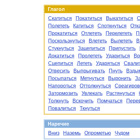
Глагол
Скатиться
Покатиться
Выкатиться
С
Полететь
Катиться
Споткнуться
Отк
Прокатиться
Отлететь
Перелететь
П
Поскользнуться
Влететь
Вылететь
В
Стукнуться
Зацепиться
Припустить
Докатиться
Пролететь
Удариться
Вр
Сцепиться
Лететь
Ударяться
Свали
Отвесить
Выпрыгивать
Пнуть
Взды
Посыпаться
Метнуться
Выронить
З
Напороться
Оттолкнуться
Среагиров
Затормозить
Увлекать
Растянуться
Толкнуть
Вскочить
Помчаться
Пере
Повалиться
Ткнуться
Наречие
Вниз
Наземь
Опрометью
Чудом