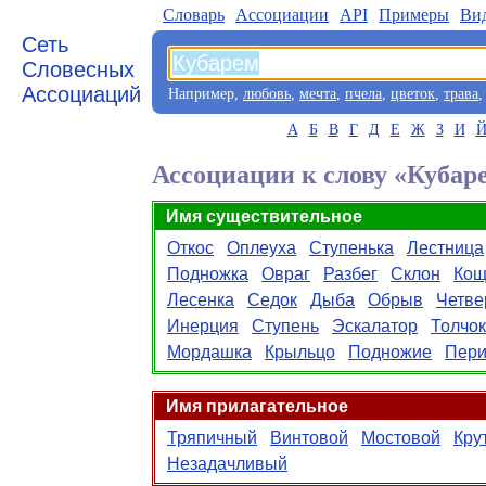
Словарь
Aссоциации
API
Примеры
Ви
Сеть
Словесных
Ассоциаций
Например,
любовь
,
мечта
,
пчела
,
цветок
,
трава
А
Б
В
Г
Д
Е
Ж
З
И
Ассоциации к слову «Кубар
Имя существительное
Откос
Оплеуха
Ступенька
Лестница
Подножка
Овраг
Разбег
Склон
Кощ
Лесенка
Седок
Дыба
Обрыв
Четве
Инерция
Ступень
Эскалатор
Толчок
Мордашка
Крыльцо
Подножие
Пери
Имя прилагательное
Тряпичный
Винтовой
Мостовой
Кру
Незадачливый