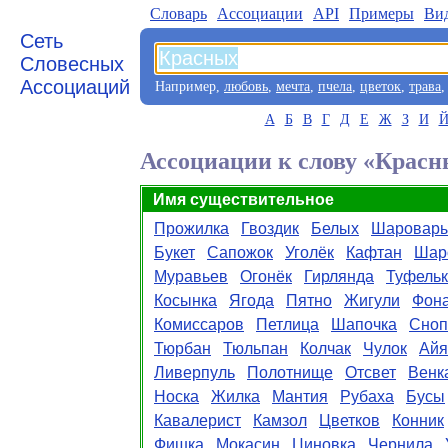
Словарь
Aссоциации
API
Примеры
Ви
Сеть
Словесных
Ассоциаций
Например,
любовь
,
мечта
,
пчела
,
цветок
,
трава
А
Б
В
Г
Д
Е
Ж
З
И
Ассоциации к слову «Крас
Имя существительное
Прожилка
Гвоздик
Белых
Шаровар
Букет
Сапожок
Уголёк
Кафтан
Шар
Муравьев
Огонёк
Гирлянда
Туфель
Косынка
Ягода
Пятно
Жигули
Фон
Комиссаров
Петлица
Шапочка
Сноп
Тюрбан
Тюльпан
Колчак
Чулок
Айя
Ливерпуль
Полотнище
Отсвет
Венк
Носка
Жилка
Мантия
Рубаха
Бусы
Кавалерист
Камзол
Цветков
Конник
Фишка
Мокасин
Циновка
Чернила