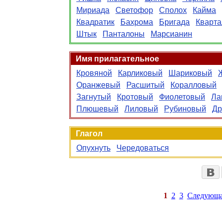
Мириада
Светофор
Сполох
Кайма
Квадратик
Бахрома
Бригада
Кварта
Штык
Панталоны
Марсианин
Имя прилагательное
Кровяной
Карликовый
Шариковый
Оранжевый
Расшитый
Коралловый
Загнутый
Кротовый
Фиолетовый
Ла
Плюшевый
Лиловый
Рубиновый
Др
Глагол
Опухнуть
Чередоваться
1
2
3
Следующ