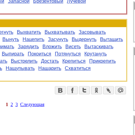
ый
Запасной
Брезентовый
Лучевой
егнуть
Выхватить
Выхватывать
Засовывать
Вынуть
Нацепить
Засунуть
Выдернуть
Вытащить
имать
Зарядить
Вложить
Висеть
Вытаскивать
Выпирать
Покоиться
Потянуться
Крутануть
ать
Выстрелить
Достать
Крепиться
Прикрепить
ь
Нащупывать
Нашарить
Схватиться
1
2
3
Следующая