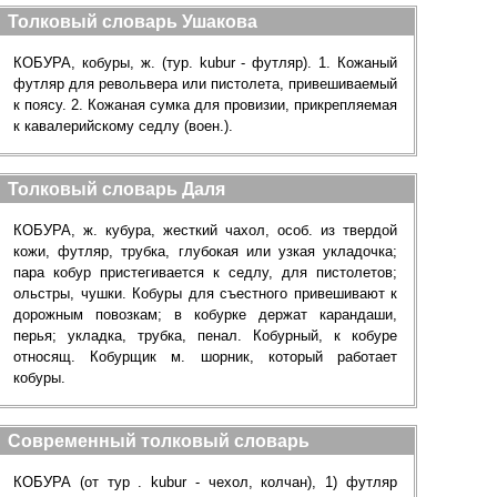
Толковый словарь Ушакова
КОБУРА, кобуры, ж. (тур. kubur - футляр). 1. Кожаный
футляр для револьвера или пистолета, привешиваемый
к поясу. 2. Кожаная сумка для провизии, прикрепляемая
к кавалерийскому седлу (воен.).
Толковый словарь Даля
КОБУРА, ж. кубура, жесткий чахол, особ. из твердой
кожи, футляр, трубка, глубокая или узкая укладочка;
пара кобур пристегивается к седлу, для пистолетов;
ольстры, чушки. Кобуры для съестного привешивают к
дорожным повозкам; в кобурке держат карандаши,
перья; укладка, трубка, пенал. Кобурный, к кобуре
относящ. Кобурщик м. шорник, который работает
кобуры.
Современный толковый словарь
КОБУРА (от тур . kubur - чехол, колчан), 1) футляр