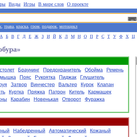
ры
Виды
Игры
В мире слов
О проекте
к
,
трава
,
краска
,
гром
,
подарок
,
мотоцикл
А
Б
В
Г
Д
Е
Ж
З
И
Й
К
Л
М
Н
О
П
Р
С
Т
У
Ф
Х
Ц
обура»
столет
Браунинг
Предохранитель
Обойма
Ремень
дмышка
Пояс
Рукоятка
Пиджак
Глушитель
руя
Затвор
Винчестер
Вальтер
Курок
Клапан
ять
Куртка
Пряжка
Патрон
Китель
Кармашек
жны
Карабин
Новенькая
Отворот
Фуражка
тный
Набедренный
Автоматический
Кожаный