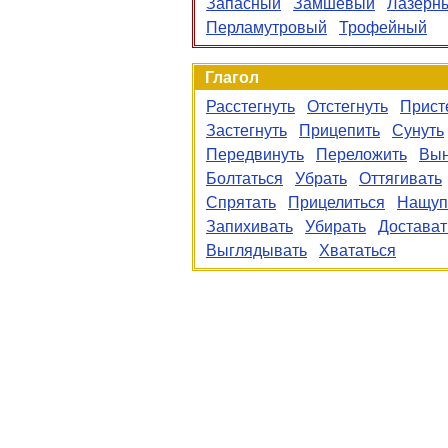
Запасный
Замшевый
Лазерн
Перламутровый
Трофейный
Глагол
Расстегнуть
Отстегнуть
Прист
Застегнуть
Прицепить
Сунуть
Передвинуть
Переложить
Вын
Болтаться
Убрать
Оттягивать
Спрятать
Прицелиться
Нащуп
Запихивать
Убирать
Достават
Выглядывать
Хвататься