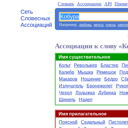
Словарь
Aссоциации
API
Приме
Сеть
Словесных
Ассоциаций
Например,
любовь
,
мечта
,
пчела
,
цвето
Ассоциации к слову «К
Имя существительное
Кольт
Револьвер
Бластер
Пи
Калибр
Мышка
Ремешок
По
Макаров
Ношение
Бедро
Сб
Излучатель
Бронежилет
Руко
Чехол
Лодыжка
Дубинка
Но
Шинель
Надел
Имя прилагательное
Поясной
Седельный
Пистоле