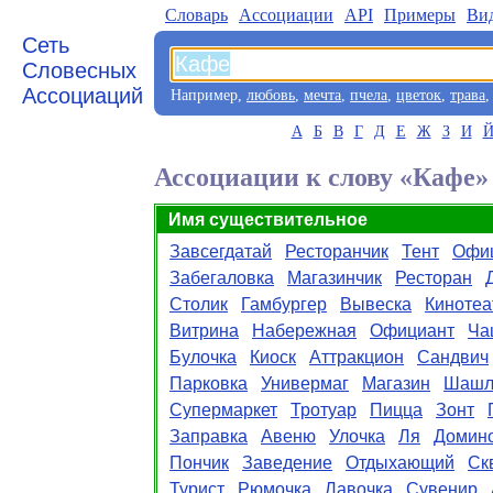
Словарь
Aссоциации
API
Примеры
Ви
Сеть
Словесных
Ассоциаций
Например,
любовь
,
мечта
,
пчела
,
цветок
,
трава
А
Б
В
Г
Д
Е
Ж
З
И
Ассоциации к слову «Кафе»
Имя существительное
Завсегдатай
Ресторанчик
Тент
Офи
Забегаловка
Магазинчик
Ресторан
Столик
Гамбургер
Вывеска
Кинотеа
Витрина
Набережная
Официант
Ча
Булочка
Киоск
Аттракцион
Сандвич
Парковка
Универмаг
Магазин
Шашл
Супермаркет
Тротуар
Пицца
Зонт
Заправка
Авеню
Улочка
Ля
Домин
Пончик
Заведение
Отдыхающий
Ск
Турист
Рюмочка
Лавочка
Сувенир