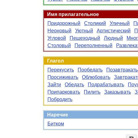
Имя прилагательное
Придорожный
Столикий
Уличный
П
Неоновый
Уютный
Артистический
П
Угловой
Пешеходный
Людный
Мно
Столовый
Переполненный
Развлека
Глагол
Перекусить
Пообедать
Позавтракать
Просиживать
Облюбовать
Завтракат
Зайти
Обедать
Подрабатывать
Поу
Припарковать
Пилить
Заказывать
З
Побродить
Наречие
Битком