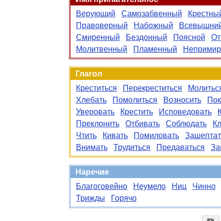
Верующий
Самозабвенный
Крестны
Правоверный
Набожный
Всевышни
Смиренный
Бездонный
Поясной
От
Молитвенный
Пламенный
Неприми
Глагол
Креститься
Перекреститься
Молитьс
Хлебать
Помолиться
Возносить
Пок
Уверовать
Крестить
Исповедовать
Преклонить
Отбивать
Соблюдать
Кл
Чтить
Кивать
Помиловать
Зашептат
Внимать
Трудиться
Предаваться
За
Наречие
Благоговейно
Неумело
Ниц
Чинно
Трижды
Горячо