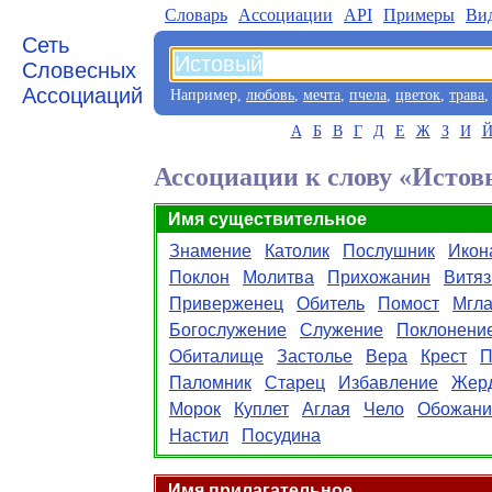
Словарь
Aссоциации
API
Примеры
Ви
Сеть
Словесных
Ассоциаций
Например,
любовь
,
мечта
,
пчела
,
цветок
,
трава
А
Б
В
Г
Д
Е
Ж
З
И
Ассоциации к слову «Исто
Имя существительное
Знамение
Католик
Послушник
Икон
Поклон
Молитва
Прихожанин
Витяз
Приверженец
Обитель
Помост
Мгл
Богослужение
Служение
Поклонени
Обиталище
Застолье
Вера
Крест
П
Паломник
Старец
Избавление
Жер
Морок
Куплет
Аглая
Чело
Обожани
Настил
Посудина
Имя прилагательное