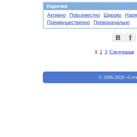
Наречие
Активно
Повсеместно
Широко
Наря
Преимущественно
Первоначально
1
2
3
Следующая
© 2006-2026 «Сет