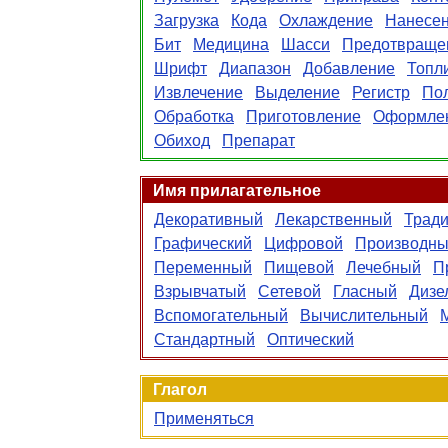
Загрузка
Кода
Охлаждение
Нанесе
Бит
Медицина
Шасси
Предотвраще
Шрифт
Диапазон
Добавление
Топл
Извлечение
Выделение
Регистр
Пол
Обработка
Приготовление
Оформле
Обиход
Препарат
Имя прилагательное
Декоративный
Лекарственный
Трад
Графический
Цифровой
Производн
Переменный
Пищевой
Лечебный
П
Взрывчатый
Сетевой
Гласный
Дизе
Вспомогательный
Вычислительный
Стандартный
Оптический
Глагол
Применяться