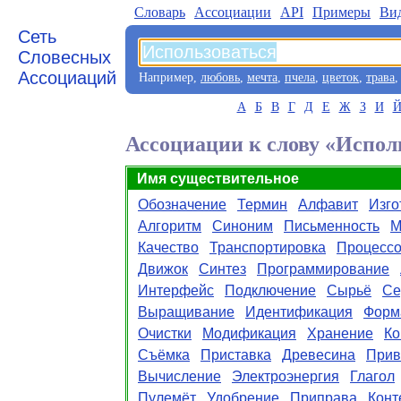
Словарь
Aссоциации
API
Примеры
Ви
Сеть
Словесных
Ассоциаций
Например,
любовь
,
мечта
,
пчела
,
цветок
,
трава
А
Б
В
Г
Д
Е
Ж
З
И
Ассоциации к слову «Испол
Имя существительное
Обозначение
Термин
Алфавит
Изго
Алгоритм
Синоним
Письменность
М
Качество
Транспортировка
Процесс
Движок
Синтез
Программирование
Интерфейс
Подключение
Сырьё
Се
Выращивание
Идентификация
Форм
Очистки
Модификация
Хранение
Ко
Съёмка
Приставка
Древесина
Прив
Вычисление
Электроэнергия
Глагол
Пулемёт
Удобрение
Приправа
Конт