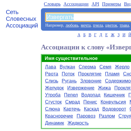
Словарь
Aссоциации
API
Примеры
Ви
Сеть
Словесных
Ассоциаций
Например,
любовь
,
мечта
,
пчела
,
цветок
,
трава
А
Б
В
Г
Д
Е
Ж
З
И
Ассоциации к слову «Извер
Имя существительное
Лава
Вулкан
Сперма
Семя
Жерло
Рвота
Поток
Проклятие
Пламя
Сн
Слизь
Ругань
Зловоние
Содержимо
Желудок
Извержение
Жижа
Прокля
Утроба
Пепел
Водопад
Кишечник
П
Сгусток
Смрад
Пенис
Конвульсия
Слюна
Картечь
Каскад
Водоворот
Красноречие
Паровоз
Разлом
Стру
Динамик
Жидкость