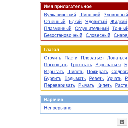
Имя прилагательное
Вулканический
Шипящий
Зловонный
Огненный
Едкий
Ядовитый
Жидкий
Плазменный
Оглушительный
Тонны
Безостановочный
Словесный
Снаря
Глагол
Струить
Пасти
Плеваться
Лопаться
Поглощать
Грохотать
Взрываться
Б
Изрыгать
Шипеть
Пожирать
Содрог
Бурлить
Вздымать
Реветь
Урчать
Р
Переваривать
Рычать
Кипеть
Расте
Наречие
Непрерывно