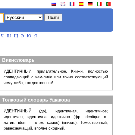
Ч
Ш
Щ
Э
Ю
Я
Викисловарь
ИДЕНТИЧНЫЙ, прилагательное. Книжн. полностью
совпадающий с чем-либо или точно соответствующий
чему-либо; тождественный
Толковый словарь Ушакова
ИДЕНТИЧНЫЙ (дэ), идентичная, идентичное;
идентичен, идентична, идентично (фр. identique от
латин. idem - то же самое) (книжн.). Тожественный,
равнозначащий, вполне сходный.