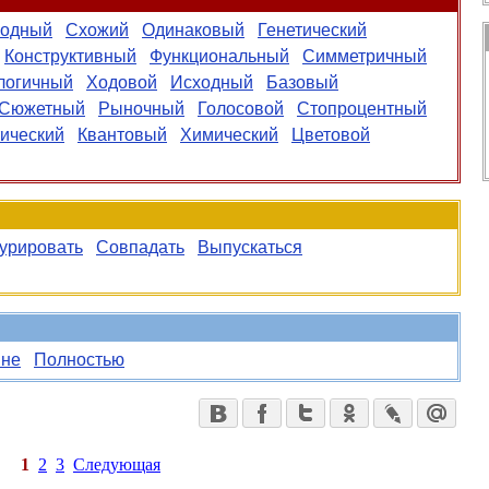
одный
Схожий
Одинаковый
Генетический
Конструктивный
Функциональный
Симметричный
логичный
Ходовой
Исходный
Базовый
Сюжетный
Рыночный
Голосовой
Стопроцентный
ический
Квантовый
Химический
Цветовой
урировать
Совпадать
Выпускаться
не
Полностью
1
2
3
Следующая