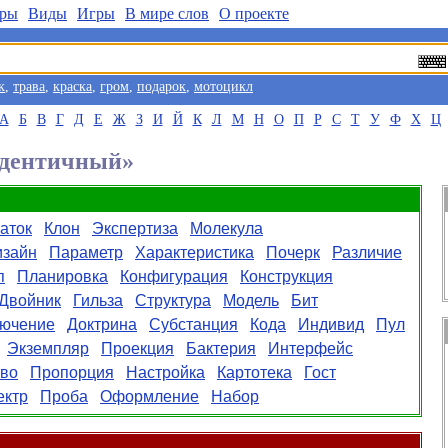
ры
Виды
Игры
В мире слов
О проекте
к
,
трава
,
краска
,
гром
,
подарок
,
мотоцикл
А
Б
В
Г
Д
Е
Ж
З
И
Й
К
Л
М
Н
О
П
Р
С
Т
У
Ф
Х
Ц
Идентичный»
аток
Клон
Экспертиза
Молекула
изайн
Параметр
Характеристика
Почерк
Различие
п
Планировка
Конфигурация
Конструкция
Двойник
Гильза
Структура
Модель
Бит
ючение
Доктрина
Субстанция
Кода
Индивид
Пул
Экземпляр
Проекция
Бактерия
Интерфейс
тво
Пропорция
Настройка
Картотека
Гост
ектр
Проба
Оформление
Набор