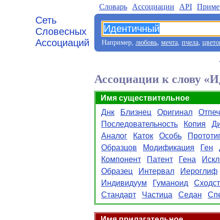
Словарь
Aссоциации
API
Приме
Сеть
Словесных
Ассоциаций
Например,
любовь
,
мечта
,
пчела
,
цвето
Ассоциации к слову «
Имя существительное
Днк
Близнец
Оригинал
Отпеч
Последовательность
Копия
Д
Аналог
Каток
Особь
Прототи
Образцов
Модификация
Ген
Компонент
Патент
Гена
Искл
Образец
Интервал
Иероглиф
Индивидуум
Гуманоид
Сходс
Стандарт
Частица
Седан
Сп
Имя прилагательное