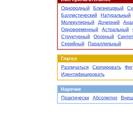
Однородный
Близнецовый
Сх
Баллистический
Натуральный
Молекулярный
Дочерний
Ана
Одновременный
Астральный
Структурный
Опорный
Синтет
Серийный
Параллельный
Глагол
Различаться
Скопировать
Фиг
Идентифицировать
Наречие
Практически
Абсолютно
Внеш