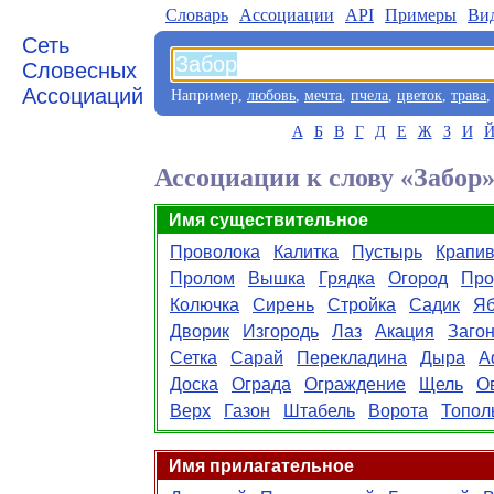
Словарь
Aссоциации
API
Примеры
Ви
Сеть
Словесных
Ассоциаций
Например,
любовь
,
мечта
,
пчела
,
цветок
,
трава
А
Б
В
Г
Д
Е
Ж
З
И
Ассоциации к слову «Забор
Имя существительное
Проволока
Калитка
Пустырь
Крапи
Пролом
Вышка
Грядка
Огород
Про
Колючка
Сирень
Стройка
Садик
Яб
Дворик
Изгородь
Лаз
Акация
Заго
Сетка
Сарай
Перекладина
Дыра
А
Доска
Ограда
Ограждение
Щель
О
Верх
Газон
Штабель
Ворота
Топол
Имя прилагательное