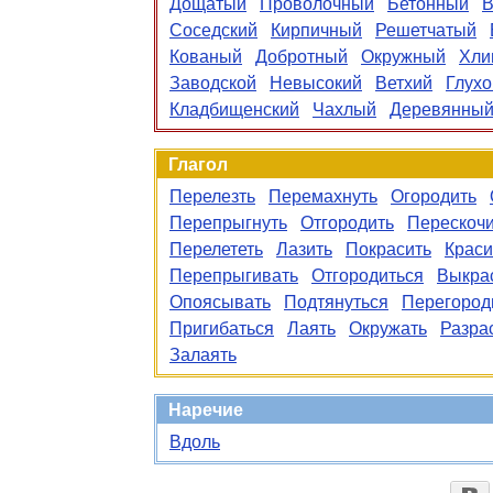
Дощатый
Проволочный
Бетонный
В
Соседский
Кирпичный
Решетчатый
Кованый
Добротный
Окружный
Хли
Заводской
Невысокий
Ветхий
Глухо
Кладбищенский
Чахлый
Деревянны
Глагол
Перелезть
Перемахнуть
Огородить
Перепрыгнуть
Отгородить
Перескочи
Перелететь
Лазить
Покрасить
Краси
Перепрыгивать
Отгородиться
Выкра
Опоясывать
Подтянуться
Перегород
Пригибаться
Лаять
Окружать
Разра
Залаять
Наречие
Вдоль