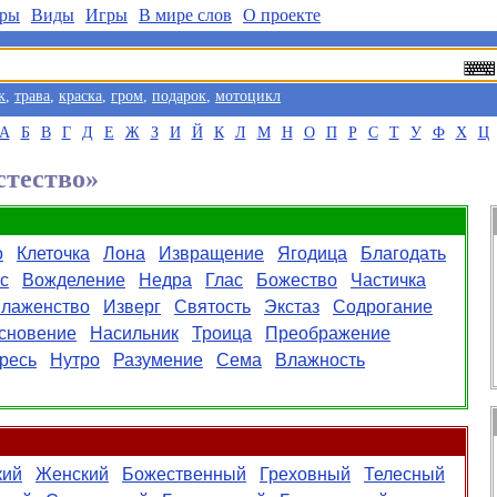
ры
Виды
Игры
В мире слов
О проекте
к
,
трава
,
краска
,
гром
,
подарок
,
мотоцикл
А
Б
В
Г
Д
Е
Ж
З
И
Й
К
Л
М
Н
О
П
Р
С
Т
У
Ф
Х
Ц
стество»
о
Клеточка
Лона
Извращение
Ягодица
Благодать
с
Вожделение
Недра
Глас
Божество
Частичка
лаженство
Изверг
Святость
Экстаз
Содрогание
сновение
Насильник
Троица
Преображение
ресь
Нутро
Разумение
Сема
Влажность
кий
Женский
Божественный
Греховный
Телесный