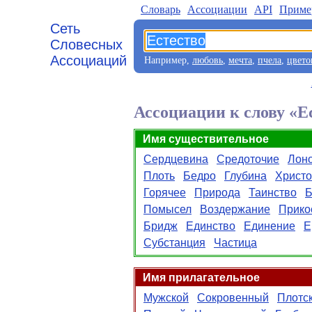
Словарь
Aссоциации
API
Приме
Сеть
Словесных
Ассоциаций
Например,
любовь
,
мечта
,
пчела
,
цвето
Ассоциации к слову «Е
Имя существительное
Сердцевина
Средоточие
Лон
Плоть
Бедро
Глубина
Христо
Горячее
Природа
Таинство
Б
Помысел
Воздержание
Прико
Бридж
Единство
Единение
Е
Субстанция
Частица
Имя прилагательное
Мужской
Сокровенный
Плотс