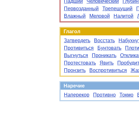
Падший
Человеческий
Глуби
Первозданный
Трепещущий
Влажный
Меловой
Налитой
Глагол
Затвердеть
Восстать
Набухну
Противиться
Бунтовать
Плоти
Выгнуться
Проникать
Отклика
Протестовать
Явить
Пробудит
Пронзить
Воспротивиться
Жа
Наречие
Наперекор
Противно
Токмо