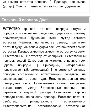
из самого естества вопроса. 2. Природа, всё живое
(устар.). Смерть, трепет естества и страх! Державин.
Толковый словарь Даля
ЕСТЕСТВО, ср. все, что есть; природа, натура и
порядок или законы ее; существо, сущность по самому
происхожденью. Духовная жизнь чужда земного
естества. Человек, по естеству своему, причастен
плоти и духу. Мы зовем чудом все, что почитаем свыше
естества. Каждое животное живет по естеству своему.
Естественный, к естеству относящийся. Естественный
порядок вещей Естественная история, описание трех
царств природы. | Природный, натуральный,
неискусственный, самородный; | непротивный законам
природы согласный с естественным порядком, не
заключающий в себе чуда. Есть естественная или
самородная сера. Естественная сталь, заводское,
сырая сталь, уклад. Естественные яеления, все
перемены в видимой природе. Естественно нар по
природе своей, по законам природы. Естественность ж.
свойство, принадлежность естественного.
Естествоиспытание, естествословие естественная