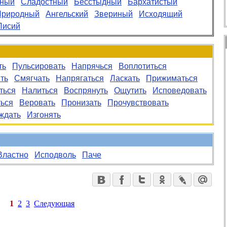
нный
Сладостный
Бесстыдный
Бархатистый
Природный
Ангельский
Звериный
Исходящий
Лисий
ть
Пульсировать
Напрячься
Воплотиться
ть
Смягчать
Напрягаться
Ласкать
Прижиматься
ться
Налиться
Воспрянуть
Ощутить
Исповедовать
ься
Веровать
Пронизать
Прочувствовать
ждать
Изгонять
Властно
Исподволь
Паче
1
2
3
Следующая