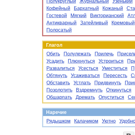
Полукруглый
Журнальный
Узенький
Кофейный
Бархатный
Кожаный
Ста
Гостевой
Мягкий
Викторианский
Ат
Антикварный
Затейливый
Кремовый
Полосатый
Глагол
Обить
Полулежать
Прилечь
Присел
Усадить
Плюхнуться
Устроиться
Пр
Развалиться
Усесться
Уместиться
П
Обтянуть
Усаживаться
Пересесть
С
Обставить
Устлать
Придвинуть
При
Позолотить
Вздремнуть
Откинуться
Обшарпать
Дремать
Опуститься
Се
Наречие
Рядышком
Калачиком
Уютно
Удобн