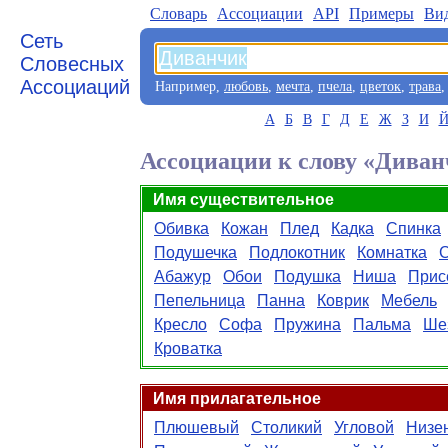
Словарь
Aссоциации
API
Примеры
Ви
Сеть
Словесных
Ассоциаций
Например,
любовь
,
мечта
,
пчела
,
цветок
,
трава
А
Б
В
Г
Д
Е
Ж
З
И
Ассоциации к слову «Дива
Имя существительное
Обивка
Кожан
Плед
Кадка
Спинка
Подушечка
Подлокотник
Комнатка
С
Абажур
Обои
Подушка
Ниша
Прис
Пепельница
Панна
Коврик
Мебель
Кресло
Софа
Пружина
Пальма
Ше
Кроватка
Имя прилагательное
Плюшевый
Столикий
Угловой
Низе