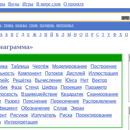
ры
Виды
Игры
В мире слов
О проекте
к
,
трава
,
краска
,
гром
,
подарок
,
мотоцикл
А
Б
В
Г
Д
Е
Ж
З
И
Й
К
Л
М
Н
О
П
Р
С
Т
У
Ф
Х
Ц
Диаграмма»
ика
Таблица
Чертёж
Моделирование
Построение
ьность
Компонент
Потоков
Дисплей
Иллюстрация
фейс
Решётка
Вычисление
Юнга
Нит
Вектор
бик
Фаза
Стенд
Цифра
Проекция
Параметр
лоскость
Взаимодействие
Квадратик
Сканирование
т
Разрез
Пояснение
Пересечение
Распределение
фициент
Обозначение
Сплав
Экран
ент
Рисунок
Излучатель
Риска
Проектирование
я
Интерпретация