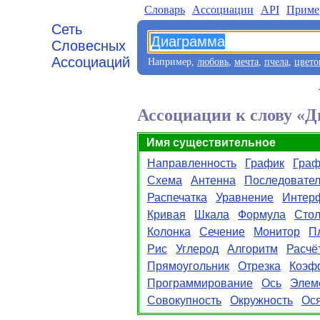
Словарь
Aссоциации
API
Приме
Сеть
Словесных
Ассоциаций
Например,
любовь
,
мечта
,
пчела
,
цвето
Ассоциации к слову «
Имя существительное
Направленность
График
Граф
Схема
Антенна
Последовател
Распечатка
Уравнение
Интер
Кривая
Шкала
Формула
Стол
Колонка
Сечение
Монитор
П
Рис
Углерод
Алгоритм
Расчё
Прямоугольник
Отрезка
Коэф
Программирование
Ось
Элем
Совокупность
Окружность
Ос