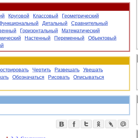
ий
Круговой
Классовый
Геометрический
Функциональный
Детальный
Сравнительный
венный
Горизонтальный
Математический
мический
Настенный
Переменный
Объектовый
ый
юстрировать
Чертить
Развешать
Увешать
кать
Обозначаться
Рисовать
Описываться