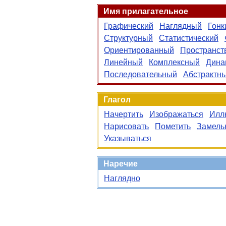
Имя прилагательное
Графический
Наглядный
Гонк
Структурный
Статистический
Ориентированный
Пространст
Линейный
Комплексный
Дина
Последовательный
Абстрактн
Глагол
Начертить
Изображаться
Илл
Нарисовать
Пометить
Замель
Указываться
Наречие
Наглядно