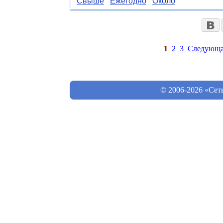
Свыше
Ежегодно
Около
1
2
3
Следующа
© 2006-2026 «Сет