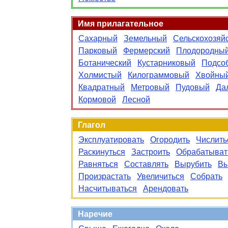
Имя прилагательное
Сахарный
Земельный
Сельскохозяй
Парковый
Фермерский
Плодородны
Ботанический
Кустарниковый
Подсо
Холмистый
Килограммовый
Хвойны
Квадратный
Метровый
Пудовый
Да
Кормовой
Лесной
Глагол
Эксплуатировать
Огородить
Числить
Раскинуться
Застроить
Обрабатыват
Равняться
Составлять
Вырубить
Вы
Произрастать
Увеличиться
Собрать
Насчитываться
Арендовать
Наречие