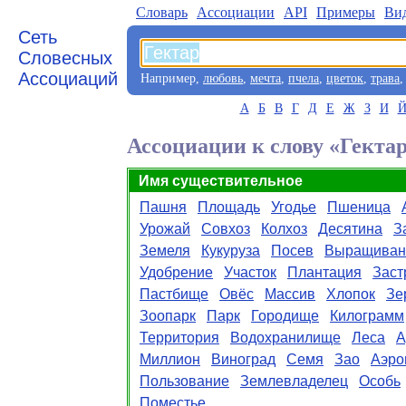
Словарь
Aссоциации
API
Примеры
Ви
Сеть
Словесных
Ассоциаций
Например,
любовь
,
мечта
,
пчела
,
цветок
,
трава
А
Б
В
Г
Д
Е
Ж
З
И
Ассоциации к слову «Гекта
Имя существительное
Пашня
Площадь
Угодье
Пшеница
Урожай
Совхоз
Колхоз
Десятина
З
Земеля
Кукуруза
Посев
Выращиван
Удобрение
Участок
Плантация
Заст
Пастбище
Овёс
Массив
Хлопок
Зе
Зоопарк
Парк
Городище
Килограмм
Территория
Водохранилище
Леса
А
Миллион
Виноград
Семя
Зао
Аэро
Пользование
Землевладелец
Особь
Поместье