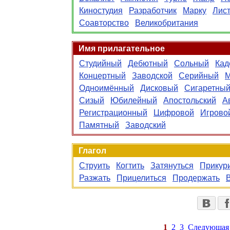
Киностудия
Разработчик
Марку
Лис
Соавторство
Великобритания
Имя прилагательное
Студийный
Дебютный
Сольный
Кад
Концертный
Заводской
Серийный
М
Одноимённый
Дисковый
Сигаретны
Сизый
Юбилейный
Апостольский
А
Регистрационный
Цифровой
Игрово
Памятный
Заводский
Глагол
Струить
Когтить
Затянуться
Прикур
Разжать
Прицелиться
Продержать
1
2
3
Следующая