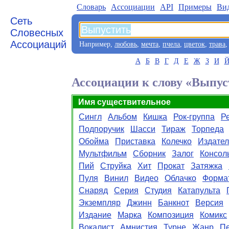
Словарь
Aссоциации
API
Примеры
Ви
Сеть
Словесных
Ассоциаций
Например,
любовь
,
мечта
,
пчела
,
цветок
,
трава
А
Б
В
Г
Д
Е
Ж
З
И
Ассоциации к слову «Выпус
Имя существительное
Сингл
Альбом
Кишка
Рок-группа
Р
Подпоручик
Шасси
Тираж
Торпеда
Обойма
Приставка
Колечко
Издател
Мультфильм
Сборник
Залог
Консол
Пий
Струйка
Хит
Прокат
Затяжка
Пуля
Винил
Видео
Облачко
Форма
Снаряд
Серия
Студия
Катапульта
Экземпляр
Джинн
Банкнот
Версия
Издание
Марка
Композиция
Комикс
Вокалист
Амнистия
Турне
Жанр
П