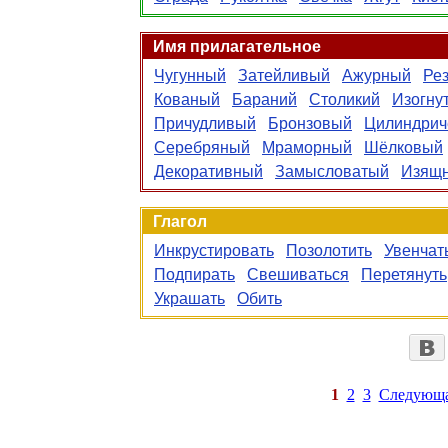
Имя прилагательное
Чугунный
Затейливый
Ажурный
Ре
Кованый
Бараний
Столикий
Изогну
Причудливый
Бронзовый
Цилиндрич
Серебряный
Мраморный
Шёлковый
Декоративный
Замысловатый
Изящ
Глагол
Инкрустировать
Позолотить
Увенчат
Подпирать
Свешиваться
Перетянуть
Украшать
Обить
1
2
3
Следующ