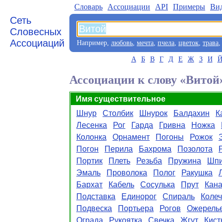
Словарь
Aссоциации
API
Примеры
Ви
Сеть
Словесных
Ассоциаций
Например,
любовь
,
мечта
,
пчела
,
цветок
,
трава
А
Б
В
Г
Д
Е
Ж
З
И
Ассоциации к слову «Витой
Имя существительное
Шнур
Столбик
Шнурок
Балдахин
К
Лесенка
Рог
Гарда
Гривна
Ножка
Колонка
Орнамент
Погоны
Рожок
Погон
Перила
Бахрома
Позолота
Портик
Плеть
Резьба
Пружина
Шпи
Эмаль
Проволока
Полог
Ракушка
Бархат
Кабель
Сосулька
Прут
Кана
Подставка
Единорог
Спираль
Колеч
Подвеска
Портьера
Рогов
Ожерель
Ограда
Рукоятка
Свечка
Жгут
Кист