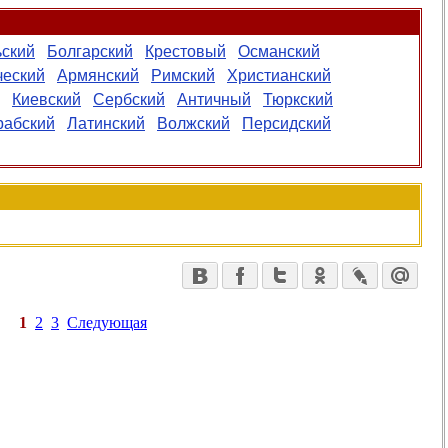
ьский
Болгарский
Крестовый
Османский
ческий
Армянский
Римский
Христианский
Киевский
Сербский
Античный
Тюркский
рабский
Латинский
Волжский
Персидский
1
2
3
Следующая