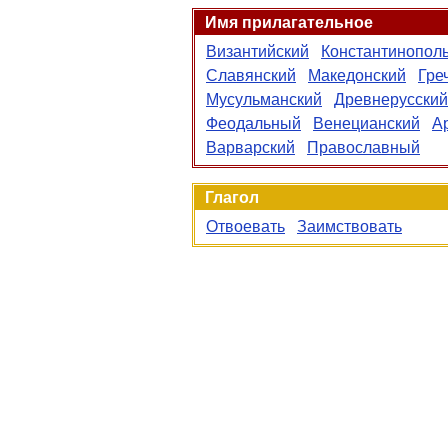
Имя прилагательное
Византийский
Константинопол
Славянский
Македонский
Гре
Мусульманский
Древнерусский
Феодальный
Венецианский
А
Варварский
Православный
Глагол
Отвоевать
Заимствовать