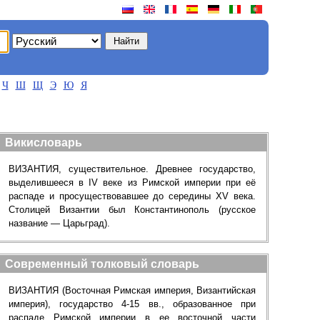
Ч
Ш
Щ
Э
Ю
Я
Викисловарь
ВИЗАНТИЯ, существительное. Древнее государство,
выделившееся в IV веке из Римской империи при её
распаде и просуществовавшее до середины XV века.
Столицей Византии был Константинополь (русское
название — Царьград).
Современный толковый словарь
ВИЗАНТИЯ (Восточная Римская империя, Византийская
империя), государство 4-15 вв., образованное при
распаде Римской империи в ее восточной части