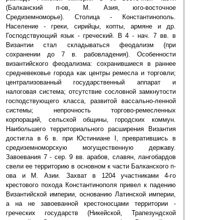
(Балканский п-ов, М. Азия, юго-восточное
Средиземноморье). Столица - Константинополь.
Население - греки, сирийцы, копты, армяне и др.
Господствующий язык - греческий. В 4 - нач. 7 вв. в
Византии стал складываться феодализм (при
сохранении до 7 в. рабовладения). Особенности
византийского феодализма: сохранившиеся в раннее
средневековье города как центры ремесла и торговли;
централизованный государственный аппарат и
налоговая система; отсутствие сословной замкнутости
господствующего класса, развитой вассально-ленной
системы; непрочность торгово-ремесленных
корпораций, сельской общины, городских коммун.
Наибольшего территориального расширения Византия
достигла в 6 в. при Юстиниане I, превратившись в
средиземноморскую могущественную державу.
Завоевания 7 - сер. 9 вв. арабов, славян, лангобардов
свели ее территорию в основном к части Балканского п-
ова и М. Азии. Захват в 1204 участниками 4-го
крестового похода Константинополя привел к падению
Византийской империи, основанию Латинской империи,
а на не завоеванной крестоносцами территории -
греческих государств (Никейской, Трапезундской