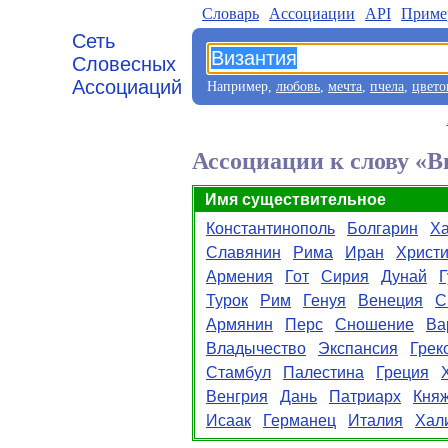
Словарь
Aссоциации
API
Приме
Сеть
Словесных
Ассоциаций
Например,
любовь
,
мечта
,
пчела
,
цвето
Ассоциации к слову «В
Имя существительное
Константинополь
Болгарин
Ха
Славянин
Рима
Иран
Христи
Армения
Гот
Сирия
Дунай
Г
Турок
Рим
Генуя
Венеция
С
Армянин
Перс
Сношение
Ва
Владычество
Экспансия
Грек
Стамбул
Палестина
Греция
Венгрия
Дань
Патриарх
Кня
Исаак
Германец
Италия
Хал