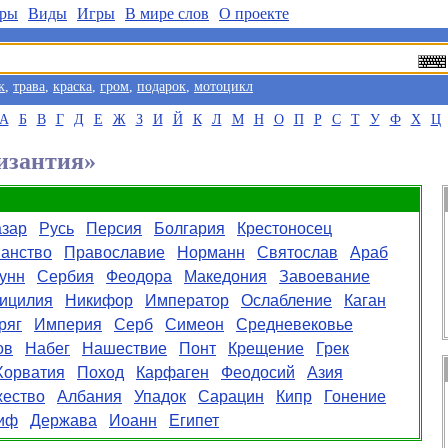
ры
Виды
Игры
В мире слов
О проекте
к
,
трава
,
краска
,
гром
,
подарок
,
мотоцикл
А
Б
В
Г
Д
Е
Ж
З
И
Й
К
Л
М
Н
О
П
Р
С
Т
У
Ф
Х
Ц
изантия»
зар
Русь
Персия
Болгария
Крестоносец
анство
Православие
Норманн
Святослав
Араб
унн
Сербия
Феодора
Македония
Завоевание
ицилия
Никифор
Император
Ослабление
Каган
ряг
Империя
Серб
Симеон
Средневековье
ов
Набег
Нашествие
Понт
Крещение
Грек
Хорватия
Поход
Карфаген
Феодосий
Азия
жество
Албания
Упадок
Сарацин
Кипр
Гонение
иф
Держава
Иоанн
Египет