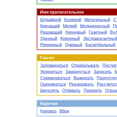
Имя прилагательное
Штрафной
Болевой
Метательный
С
Кричащий
Меткий
Молниеносный
П
Решающий
Неоновый
Газетный
Вул
Удачный
Коронный
Экстравагантны
Рекордный
Очковый
Баскетбольный
Глагол
Запоминаться
Отрабатывать
Пестре
Уклониться
Замахнуться
Заносить
М
Соревноваться
Выжидать
Пропустит
Оцениваться
Реализовать
Рассчитат
Щеголять
Отбивать
Покроить
Отраз
Наречие
Напоказ
Вбок