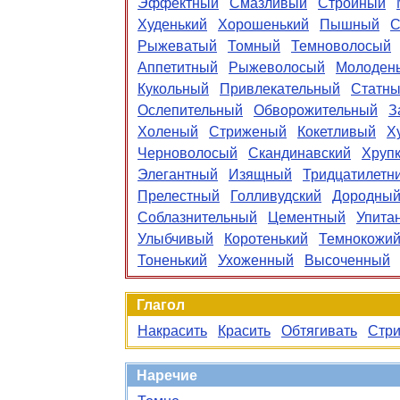
Эффектный
Смазливый
Стройный
Худенький
Хорошенький
Пышный
С
Рыжеватый
Томный
Темноволосый
Аппетитный
Рыжеволосый
Молоден
Кукольный
Привлекательный
Статн
Ослепительный
Обворожительный
З
Холеный
Стриженый
Кокетливый
Х
Черноволосый
Скандинавский
Хруп
Элегантный
Изящный
Тридцатилетн
Прелестный
Голливудский
Дородны
Соблазнительный
Цементный
Упита
Улыбчивый
Коротенький
Темнокожи
Тоненький
Ухоженный
Высоченный
Глагол
Накрасить
Красить
Обтягивать
Стри
Наречие