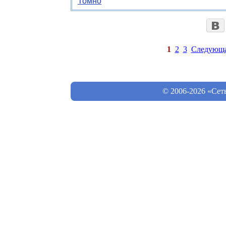
Томно
1
2
3
Следующ
© 2006-2026 «Сет