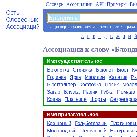
Словарь
Aссоциации
API
Примеры
Ви
Сеть
Словесных
Ассоциаций
Например,
любовь
,
мечта
,
пчела
,
цветок
,
трава
А
Б
В
Г
Д
Е
Ж
З
И
Ассоциации к слову «Блонд
Имя существительное
Брюнетка
Стрижка
Брюнет
Бюст
К
Родинка
Ярка
Мэрилин
Халатик
Р
Бюстгальтер
Кофточка
Носик
Молод
Загар
Блузка
Парик
Губка
Помада
Копна
Платьице
Шорты
Секретарш
Имя прилагательное
Крашеный
Голубоглазый
Платиновы
Миловидный
Пепельный
Натуральн