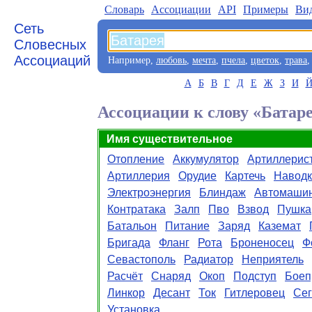
Словарь
Aссоциации
API
Примеры
Ви
Сеть
Словесных
Ассоциаций
Например,
любовь
,
мечта
,
пчела
,
цветок
,
трава
А
Б
В
Г
Д
Е
Ж
З
И
Ассоциации к слову «Батар
Имя существительное
Отопление
Аккумулятор
Артиллерис
Артиллерия
Орудие
Картечь
Наводк
Электроэнергия
Блиндаж
Автомаши
Контратака
Залп
Пво
Взвод
Пушка
Батальон
Питание
Заряд
Каземат
Бригада
Фланг
Рота
Броненосец
Ф
Севастополь
Радиатор
Неприятель
Расчёт
Снаряд
Окоп
Подступ
Боеп
Линкор
Десант
Ток
Гитлеровец
Сег
Установка