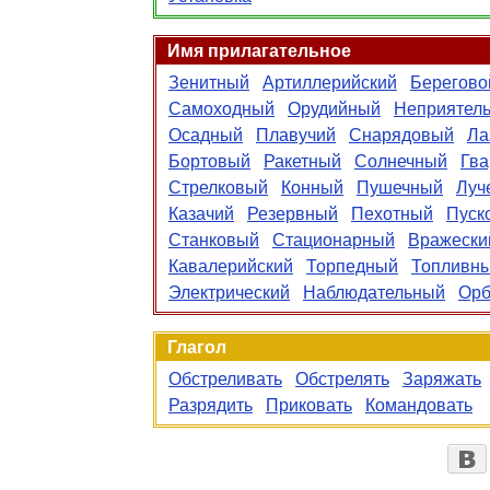
Имя прилагательное
Зенитный
Артиллерийский
Берегово
Самоходный
Орудийный
Неприятель
Осадный
Плавучий
Снарядовый
Ла
Бортовый
Ракетный
Солнечный
Гва
Стрелковый
Конный
Пушечный
Луч
Казачий
Резервный
Пехотный
Пуск
Станковый
Стационарный
Вражески
Кавалерийский
Торпедный
Топливн
Электрический
Наблюдательный
Орб
Глагол
Обстреливать
Обстрелять
Заряжать
Разрядить
Приковать
Командовать